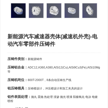
新能源汽车减速器壳体(减速机外壳)-电
动汽车零部件压铸件
压铸件类别：
新能源铸件
压铸铝合金：
ADC12,A360,A380,AlSi12(Cu),AlSi9Cu3(Fe),AlSi10Mg
等
压铸机吨位：
800T-2000T，8条自动压铸生产线
铝压铸模具：
压铸模设计，冲压模设计和加工夹具的设计
铝件表面处理：
抛丸 震抛 热处理 浸渗 抛光 喷漆 阳极氧化 电泳 电镀
喷粉