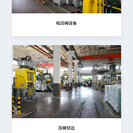
铝压铸设备
压铸切边