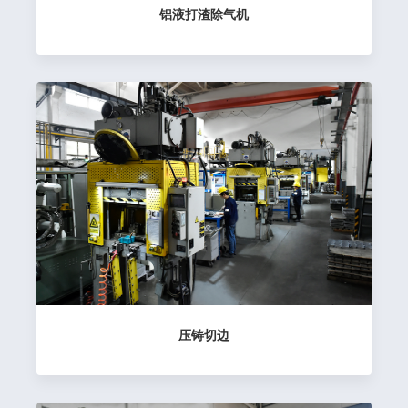
铝液打渣除气机
压铸切边