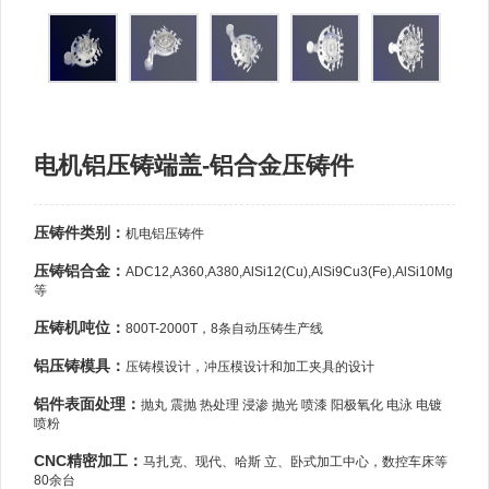
电机铝压铸端盖-铝合金压铸件
压铸件类别：
机电铝压铸件
压铸铝合金：
ADC12,A360,A380,AlSi12(Cu),AlSi9Cu3(Fe),AlSi10Mg
等
压铸机吨位：
800T-2000T，8条自动压铸生产线
铝压铸模具：
压铸模设计，冲压模设计和加工夹具的设计
铝件表面处理：
抛丸 震抛 热处理 浸渗 抛光 喷漆 阳极氧化 电泳 电镀
喷粉
CNC精密加工：
马扎克、现代、哈斯 立、卧式加工中心，数控车床等
80余台